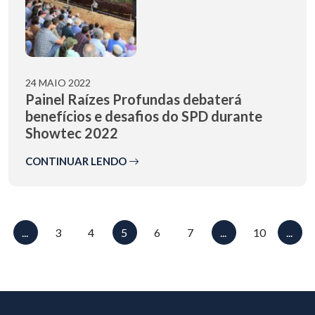
24 MAIO 2022
Painel Raízes Profundas debaterá
benefícios e desafios do SPD durante
Showtec 2022
CONTINUAR LENDO
...
3
4
5
6
7
...
10
...