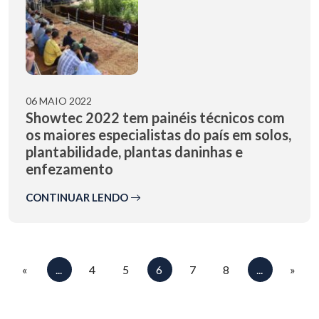
06 MAIO 2022
Showtec 2022 tem painéis técnicos com
os maiores especialistas do país em solos,
plantabilidade, plantas daninhas e
enfezamento
CONTINUAR LENDO
«
...
4
5
6
7
8
...
»