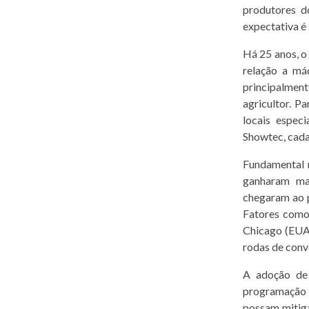
produtores do
expectativa é 
Há 25 anos, o
relação a má
principalment
agricultor. P
locais espec
Showtec, cada
Fundamental 
ganharam mai
chegaram ao p
Fatores como 
Chicago (EUA)
rodas de conve
A adoção de
programação 
possam mitiga