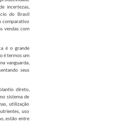
e incertezas,
cio do Brasil
o comparativo
 as vendas com
ca é o grande
vo é termos um
 na vanguarda,
sentando seus
antio direto,
 no sistema de
s, utilização
trientes, uso
o, estão entre