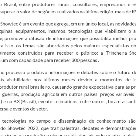
 Brasil, entre produtores rurais, consultores, empresários e e
superar o valor de negócios realizados na última edição, mais de R
 Showtec é um evento que agrega, em um único local, as novidade
quinas, equipamentos, insumos, tecnologias que viabilizem o a
e, promove a difusão de informações que possibilita melhor pr
ara isso, os temas são abordados pelos maiores especialistas d
ialmente construídos para receber o público: a Trincheira S
 um com capacidade para receber 300 pessoas .
no processo produtivo, informações e debates sobre o futuro d
s visibilidade nos últimos meses devido a momentos de i
rodutor rural brasileiro, causando grande expectativa para as pr
guerras, produção agrícola em outros países, preços variáveis
 e na B3 (Brasil), eventos climáticos, entre outros, foram assu
rsa e eventos do setor.
 tecnologias no campo e disseminação de conhecimento são
do Showtec 2022, que traz palestras, debates e demonstrações
r riscos na produção e elevar resultados, visando manter a alta