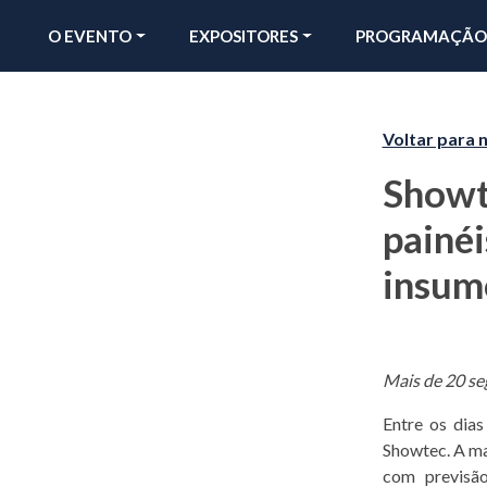
O EVENTO
EXPOSITORES
PROGRAMAÇÃO
Voltar para n
Showt
painéi
insum
Mais de 20 se
Entre os dia
Showtec. A ma
com previsão