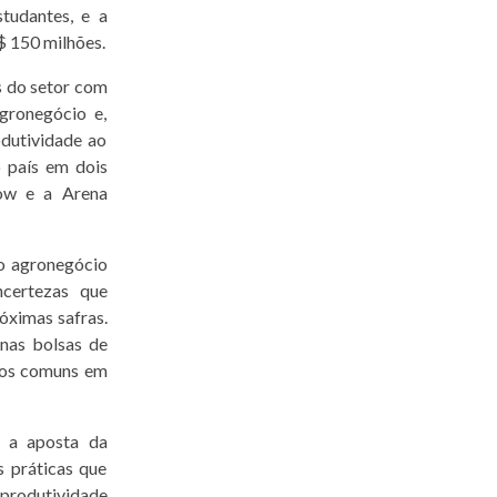
studantes, e a
$ 150 milhões.
s do setor com
gronegócio e,
odutividade ao
o país em dois
how e a Arena
o agronegócio
ncertezas que
óximas safras.
 nas bolsas de
ntos comuns em
 a aposta da
 práticas que
 produtividade