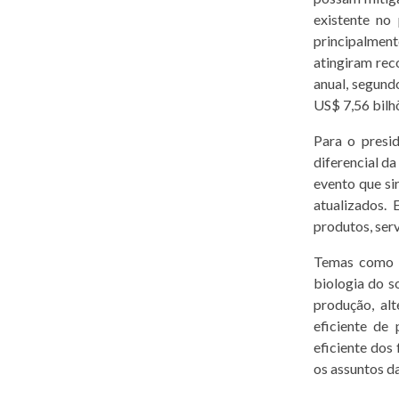
existente no
principalmen
atingiram re
anual, segund
US$ 7,56 bilh
Para o presi
diferencial d
evento que si
atualizados.
produtos, servi
Temas como q
biologia do s
produção, al
eficiente de
eficiente dos
os assuntos d