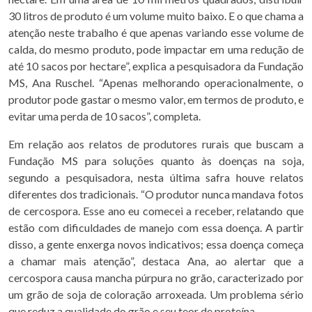
30 litros de produto é um volume muito baixo. E o que chama a
atenção neste trabalho é que apenas variando esse volume de
calda, do mesmo produto, pode impactar em uma redução de
até 10 sacos por hectare”, explica a pesquisadora da Fundação
MS, Ana Ruschel. “Apenas melhorando operacionalmente, o
produtor pode gastar o mesmo valor, em termos de produto, e
evitar uma perda de 10 sacos”, completa.
Em relação aos relatos de produtores rurais que buscam a
Fundação MS para soluções quanto às doenças na soja,
segundo a pesquisadora, nesta última safra houve relatos
diferentes dos tradicionais. “O produtor nunca mandava fotos
de cercospora. Esse ano eu comecei a receber, relatando que
estão com dificuldades de manejo com essa doença. A partir
disso, a gente enxerga novos indicativos; essa doença começa
a chamar mais atenção”, destaca Ana, ao alertar que a
cercospora causa mancha púrpura no grão, caracterizado por
um grão de soja de coloração arroxeada. Um problema sério
que reduz a qualidade do grão e seu teor de proteína.